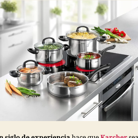
n siglo de experiencia
hace que
Karcher
sea