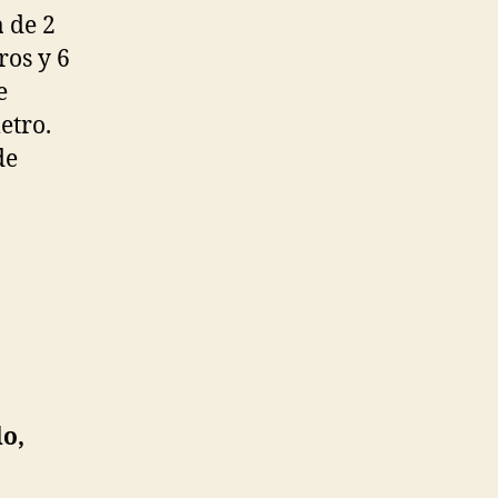
a
de 2
tros y 6
e
etro.
de
do,