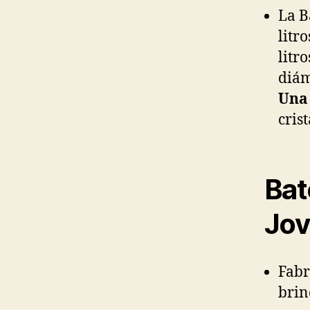
La B
litr
litr
diám
Una 
cris
Bat
Jov
Fabr
brin