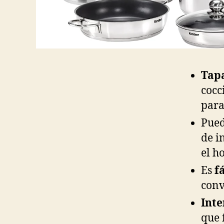
Tapa
cocc
para
Pued
de i
el h
Es
f
conv
Inte
que 