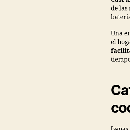
de las
baterí
Una em
el hog
facili
tiempo
Ca
co
[wpas