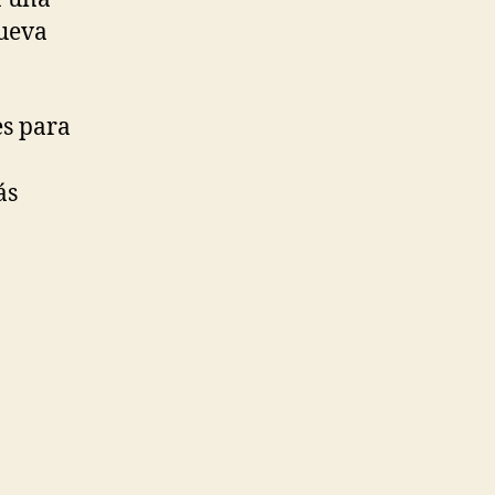
nueva
es para
ás