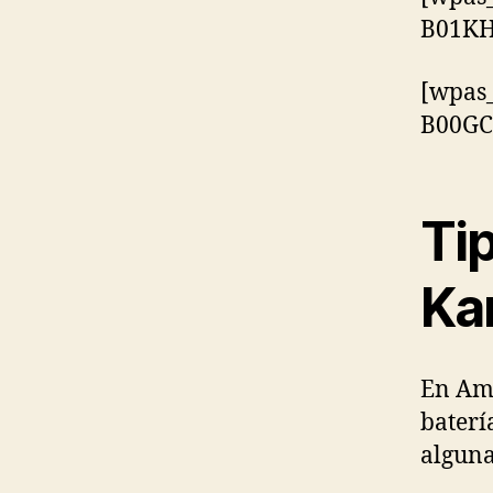
B01KH
[wpas
B00G
Tip
Ka
En Ama
baterí
alguna