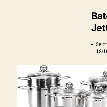
Bat
Jet
Se t
18/1