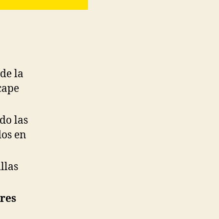
 de la
cape
do las
dos en
llas
ores