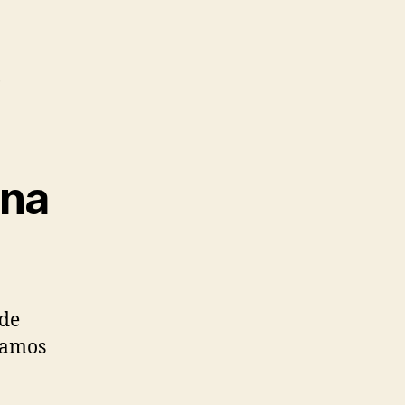
,
ina
 de
ñamos