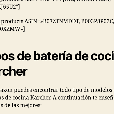
J65U2″]
_products ASIN=»B07ZTNMDDT, B003P8P02C
C0XZMW»]
os de batería de coc
rcher
zon puedes encontrar todo tipo de modelos
as de cocina Karcher. A continuación te ense
s de las mejores: