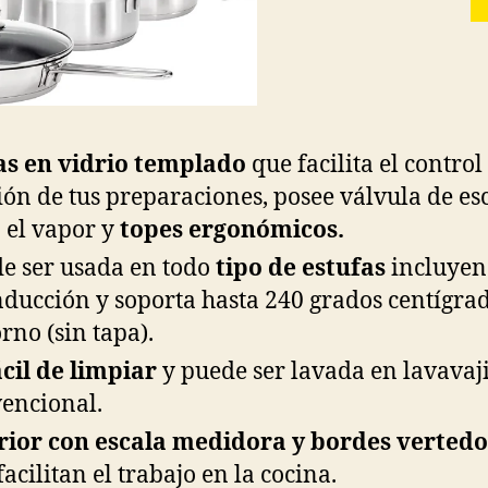
s en vidrio templado
que facilita el control
ión de tus preparaciones, posee válvula de es
 el vapor y
topes ergonómicos.
e ser usada en todo
tipo de estufas
incluyen
nducción y soporta hasta 240 grados centígra
orno (sin tapa).
ácil de limpiar
y puede ser lavada en lavavaji
encional.
rior con escala medidora y bordes verted
facilitan el trabajo en la cocina.